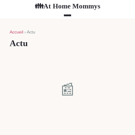
At Home Mommys
👪
Accueil
› Actu
Actu
📰